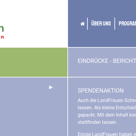
Über uns
Progra
EINDRÜCKE - BERICH
Zurück
▶︎
SPENDENAKTION
Auch die LandFrauen Schne
lassen. Als kleine Entschäd
gepackt. Mit dem Inhalt ko
stattfinden lassen.
Einige LandFrauen haben w