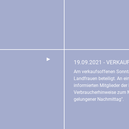
Zurück
▶︎
19.09.2021 - VERKA
Am verkaufsoffenen Sonnt
Landfrauen beteiligt. An e
informierten Mitglieder der
Verbraucherhinweise zum M
gelungener Nachmittag".