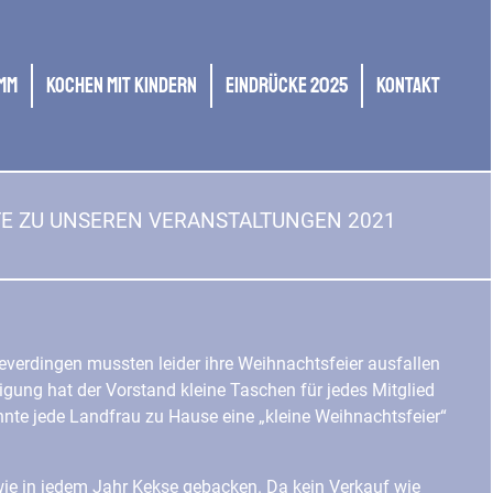
mm
Kochen mit Kindern
Eindrücke 2025
Kontakt
TE ZU UNSEREN VERANSTALTUNGEN 2021
verdingen mussten leider ihre Weihnachtsfeier ausfallen
igung hat der Vorstand kleine Taschen für jedes Mitglied
nnte jede Landfrau zu Hause eine „kleine Weihnachtsfeier“
ie in jedem Jahr Kekse gebacken. Da kein Verkauf wie