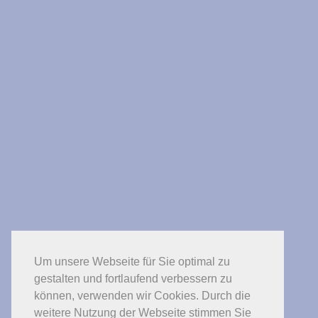
19.09.2021 - Verkaufsoffener Sonntag
19.09.2021 - Verkaufsoffener Sonntag
19.09.2021 - Verkaufsoffener Sonntag
19.09.2021 - Verkaufsoffener Sonntag
Um unsere Webseite für Sie optimal zu
gestalten und fortlaufend verbessern zu
können, verwenden wir Cookies. Durch die
weitere Nutzung der Webseite stimmen Sie